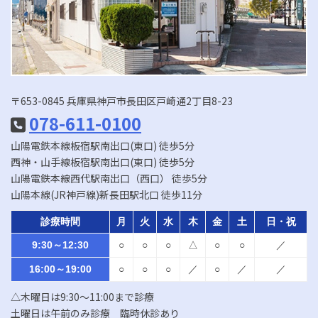
〒653-0845 兵庫県神戸市長田区戸崎通2丁目8-23
078-611-0100
山陽電鉄本線板宿駅南出口(東口) 徒歩5分
西神・山手線板宿駅南出口(東口) 徒歩5分
山陽電鉄本線西代駅南出口（西口） 徒歩5分
山陽本線(JR神戸線)新長田駅北口 徒歩11分
診療時間
月
火
水
木
金
土
日・祝
9:30～12:30
○
○
○
△
○
○
／
16:00～19:00
○
○
○
／
○
／
／
△木曜日は9:30～11:00まで診療
土曜日は午前のみ診療 臨時休診あり