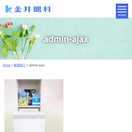
menu
admin-ajax
Home
>
医院紹介
>
admin-ajax