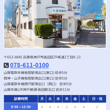
〒653-0845 兵庫県神戸市長田区戸崎通2丁目8-23
078-611-0100
山陽電鉄本線板宿駅南出口(東口) 徒歩5分
西神・山手線板宿駅南出口(東口) 徒歩5分
山陽電鉄本線西代駅南出口（西口） 徒歩5分
山陽本線(JR神戸線)新長田駅北口 徒歩11分
診療時間
月
火
水
木
金
土
日・祝
9:30～12:30
○
○
○
△
○
○
／