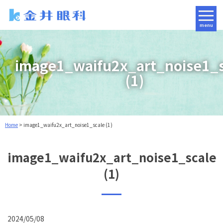
menu
image1_waifu2x_art_noise1_
(1)
Home
>
image1_waifu2x_art_noise1_scale (1)
image1_waifu2x_art_noise1_scale
(1)
2024/05/08